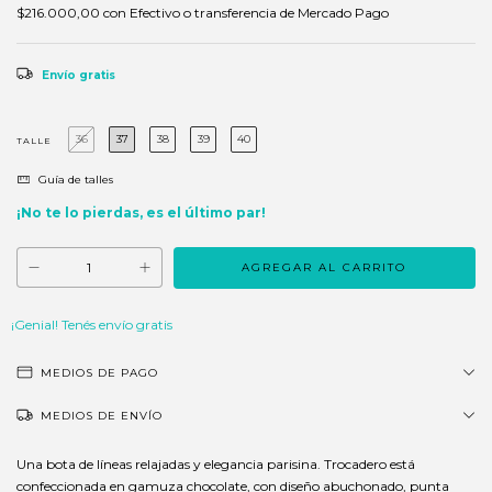
$216.000,00
con
Efectivo o transferencia de Mercado Pago
Envío gratis
36
37
38
39
40
TALLE
Guía de talles
¡No te lo pierdas, es el último par!
¡Genial! Tenés envío gratis
MEDIOS DE PAGO
MEDIOS DE ENVÍO
Una bota de líneas relajadas y elegancia parisina. Trocadero está
confeccionada en gamuza chocolate, con diseño abuchonado, punta