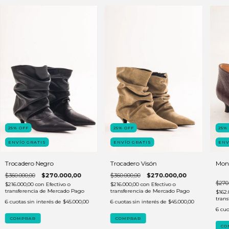
25
%
OFF
25
%
OFF
25
ENVÍO GRATIS
ENVÍO GRATIS
ENV
Trocadero Negro
Trocadero Visón
Mon
$360.000,00
$270.000,00
$360.000,00
$270.000,00
$270
$216.000,00
con
Efectivo o
$216.000,00
con
Efectivo o
transferencia de Mercado Pago
transferencia de Mercado Pago
$162
tran
6
cuotas sin interés de
$45.000,00
6
cuotas sin interés de
$45.000,00
6
cuo
COMPRAR
COMPRAR
CO