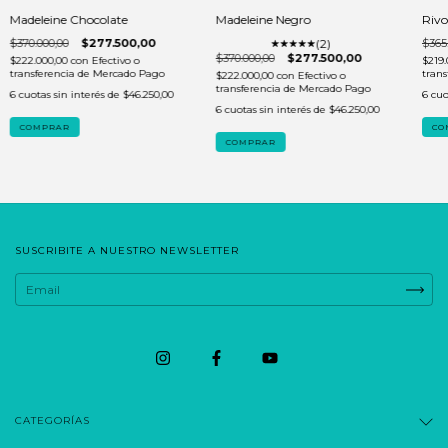
Madeleine Chocolate
Madeleine Negro
Rivo
$370.000,00
$277.500,00
(2)
$365
$370.000,00
$277.500,00
$222.000,00
con
Efectivo o
$219
transferencia de Mercado Pago
tran
$222.000,00
con
Efectivo o
transferencia de Mercado Pago
6
cuotas sin interés de
$46.250,00
6
cuo
6
cuotas sin interés de
$46.250,00
COMPRAR
CO
COMPRAR
SUSCRIBITE A NUESTRO NEWSLETTER
CATEGORÍAS