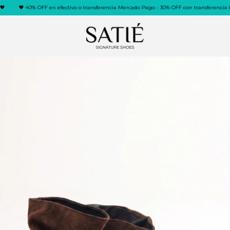
🖤 40% OFF en efectivo o transferencia Mercado Pago - 30% OFF con transferencia banca