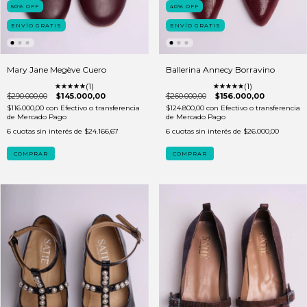
50
%
OFF
40
%
OFF
ENVÍO GRATIS
ENVÍO GRATIS
Mary Jane Megève Cuero
Ballerina Annecy Borravino
(1)
(1)
$290.000,00
$145.000,00
$260.000,00
$156.000,00
$116.000,00
con
Efectivo o transferencia
$124.800,00
con
Efectivo o transferencia
de Mercado Pago
de Mercado Pago
6
cuotas sin interés de
$24.166,67
6
cuotas sin interés de
$26.000,00
COMPRAR
COMPRAR