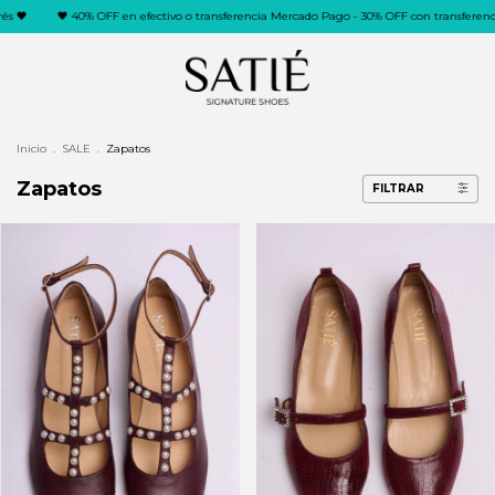
 🖤
🖤 40% OFF en efectivo o transferencia Mercado Pago - 30% OFF con transferencia b
Inicio
.
SALE
.
Zapatos
Zapatos
FILTRAR