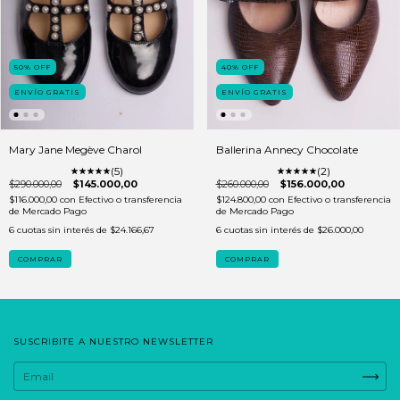
50
%
OFF
40
%
OFF
ENVÍO GRATIS
ENVÍO GRATIS
Mary Jane Megève Charol
Ballerina Annecy Chocolate
(5)
(2)
$290.000,00
$145.000,00
$260.000,00
$156.000,00
$116.000,00
con
Efectivo o transferencia
$124.800,00
con
Efectivo o transferencia
de Mercado Pago
de Mercado Pago
6
cuotas sin interés de
$24.166,67
6
cuotas sin interés de
$26.000,00
COMPRAR
COMPRAR
SUSCRIBITE A NUESTRO NEWSLETTER