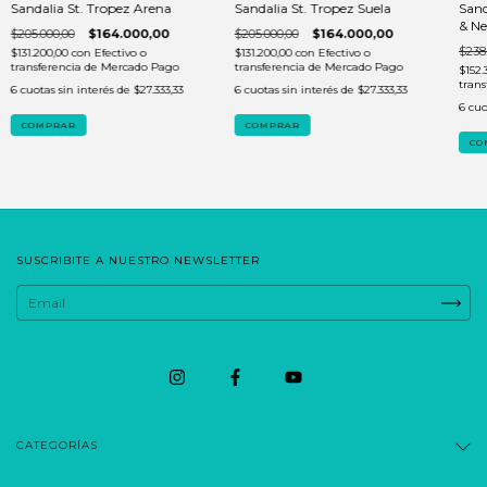
Sandalia St. Tropez Arena
Sandalia St. Tropez Suela
Sand
& Ne
$205.000,00
$164.000,00
$205.000,00
$164.000,00
$238
$131.200,00
con
Efectivo o
$131.200,00
con
Efectivo o
transferencia de Mercado Pago
transferencia de Mercado Pago
$152.
tran
6
cuotas sin interés de
$27.333,33
6
cuotas sin interés de
$27.333,33
6
cuo
COMPRAR
COMPRAR
CO
SUSCRIBITE A NUESTRO NEWSLETTER
CATEGORÍAS