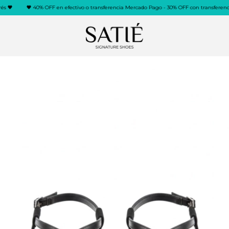
🖤
🖤 40% OFF en efectivo o transferencia Mercado Pago - 30% OFF con transferencia ba