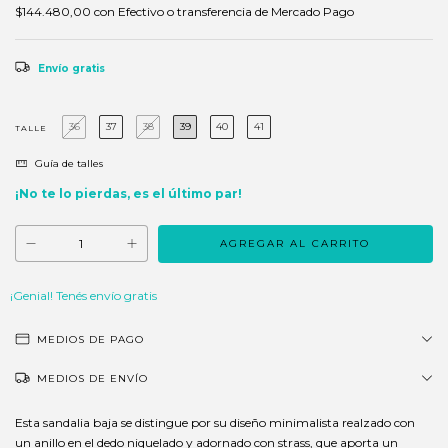
$144.480,00
con
Efectivo o transferencia de Mercado Pago
Envío gratis
36
37
38
39
40
41
TALLE
Guía de talles
¡No te lo pierdas, es el último par!
¡Genial! Tenés envío gratis
MEDIOS DE PAGO
MEDIOS DE ENVÍO
Esta sandalia baja se distingue por su diseño minimalista realzado con
un anillo en el dedo niquelado y adornado con strass, que aporta un