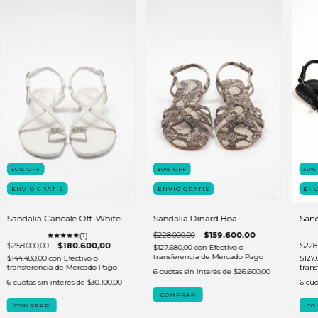
30
%
OFF
30
%
OFF
30
ENVÍO GRATIS
ENVÍO GRATIS
ENV
Sandalia Cancale Off-White
Sandalia Dinard Boa
Sand
(1)
$228.000,00
$159.600,00
$258.000,00
$180.600,00
$228
$127.680,00
con
Efectivo o
transferencia de Mercado Pago
$144.480,00
con
Efectivo o
$127.
transferencia de Mercado Pago
tran
6
cuotas sin interés de
$26.600,00
6
cuotas sin interés de
$30.100,00
6
cuo
COMPRAR
COMPRAR
CO